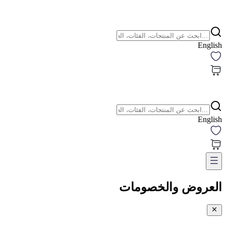
English
English
العروض والخصومات