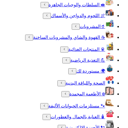
🥪 السلطات والوجبات الجاهزة
🍖 اللحوم والدواجن والأسماك
🥤المشروبات
☕ القهوة والشاي والمشروبات الساخنة
🥫 المنتجات الغذائية
💪 التغذية الرياضية
🌍 مستوردة لك
الصحة واللياقة البدنية
❄️ الأطعمة المجمدة
🐾 مستلزمات الحيوانات الأليفة
🧴 العناية بالجمال والعطورات
🔌 الأجهزة الالكترونية