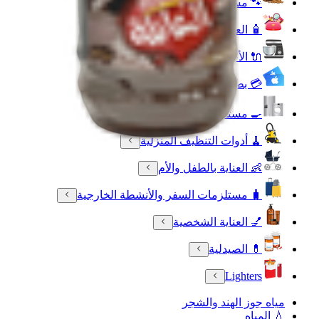
🐾 مستلزمات الحيوانات الأليفة
🧴 العناية بالجمال والعطورات
🔌 الأجهزة الالكترونية
💳 بطاقات رقمية
🍳 مستلزمات المنزل والمطبخ
🧹 أدوات التنظيف المنزلية
👶 العناية بالطفل والأم
🧳 مستلزمات السفر والأنشطة الخارجية
💅 العناية الشخصية
💊 الصيدلية
Lighters
مياه جوز الهند والشجر
💧 المياه