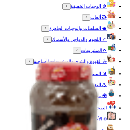
🍿 الوجبات الخفيفة
🧸 ألعاب
🥪 السلطات والوجبات الجاهزة
🍖 اللحوم والدواجن والأسماك
🥤المشروبات
☕ القهوة والشاي والمشروبات الساخنة
🥫 المنتجات الغذائية
💪 التغذية الرياضية
🌍 مستوردة لك
الصحة واللياقة البدنية
❄️ الأطعمة المجمدة