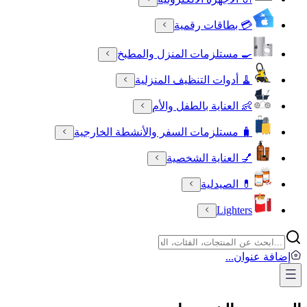
💳 بطاقات رقمية
🍳 مستلزمات المنزل والمطبخ
🧹 أدوات التنظيف المنزلية
👶 العناية بالطفل والأم
🧳 مستلزمات السفر والأنشطة الخارجية
💅 العناية الشخصية
💊 الصيدلية
Lighters
إضافة عنوان
...