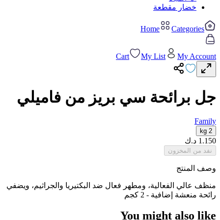
خضار مقطعة
Home
Categories
Cart
My List
My Account
جل برائحة سي بريز من فاميلي
Family
2 kg
1.150
د.ك
نفد من المخزون
وصف المنتج
منظف ​​عالي الفعالية، ومطهر فعال ضد البكتيريا والجراثيم، ويضفي
رائحة منعشة إضافية - 2 كجم
You might also like