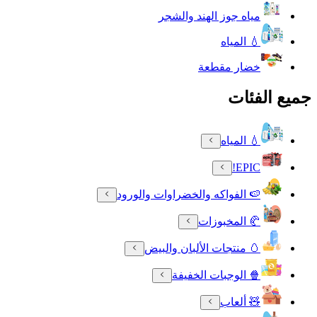
مياه جوز الهند والشجر
💧 المياه
خضار مقطعة
جميع الفئات
💧 المياه
EPIC!
🍉 الفواكه والخضراوات والورود
🥐 المخبوزات
🥚 منتجات الألبان والبيض
🍿 الوجبات الخفيفة
🧸 ألعاب