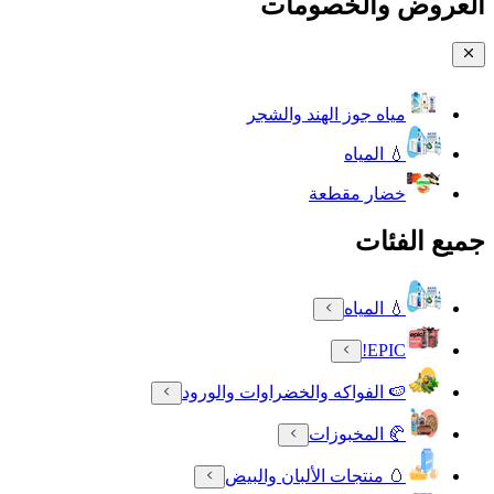
العروض والخصومات
مياه جوز الهند والشجر
💧 المياه
خضار مقطعة
جميع الفئات
💧 المياه
EPIC!
🍉 الفواكه والخضراوات والورود
🥐 المخبوزات
🥚 منتجات الألبان والبيض