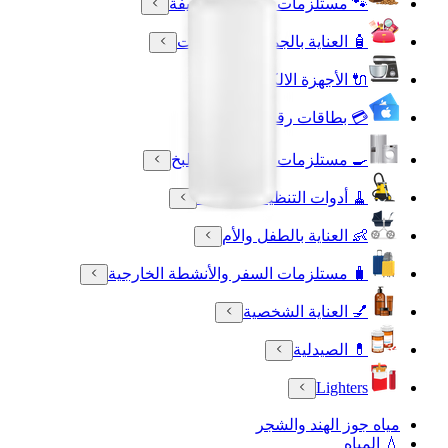
🐾 مستلزمات الحيوانات الأليفة
🧴 العناية بالجمال والعطورات
🔌 الأجهزة الالكترونية
💳 بطاقات رقمية
🍳 مستلزمات المنزل والمطبخ
🧹 أدوات التنظيف المنزلية
👶 العناية بالطفل والأم
🧳 مستلزمات السفر والأنشطة الخارجية
💅 العناية الشخصية
💊 الصيدلية
Lighters
مياه جوز الهند والشجر
💧 المياه