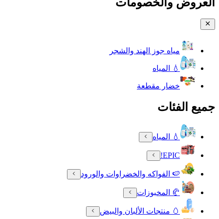
العروض والخصومات
مياه جوز الهند والشجر
💧 المياه
خضار مقطعة
جميع الفئات
💧 المياه
EPIC!
🍉 الفواكه والخضراوات والورود
🥐 المخبوزات
🥚 منتجات الألبان والبيض