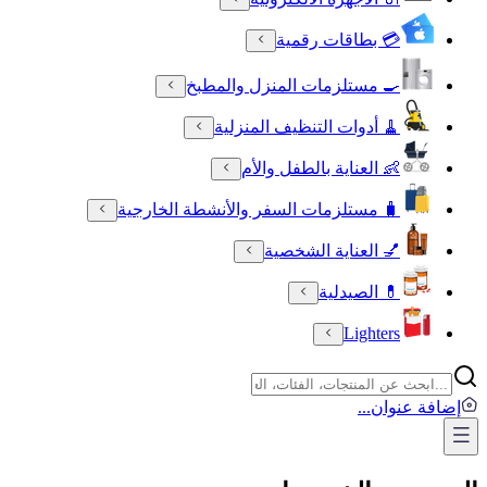
💳 بطاقات رقمية
🍳 مستلزمات المنزل والمطبخ
🧹 أدوات التنظيف المنزلية
👶 العناية بالطفل والأم
🧳 مستلزمات السفر والأنشطة الخارجية
💅 العناية الشخصية
💊 الصيدلية
Lighters
إضافة عنوان
...