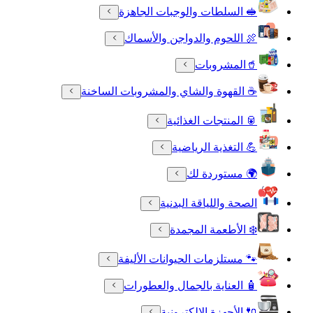
🥪 السلطات والوجبات الجاهزة
🍖 اللحوم والدواجن والأسماك
🥤المشروبات
☕ القهوة والشاي والمشروبات الساخنة
🥫 المنتجات الغذائية
💪 التغذية الرياضية
🌍 مستوردة لك
الصحة واللياقة البدنية
❄️ الأطعمة المجمدة
🐾 مستلزمات الحيوانات الأليفة
🧴 العناية بالجمال والعطورات
🔌 الأجهزة الالكترونية