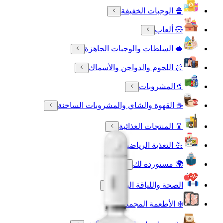
🍿 الوجبات الخفيفة
🧸 ألعاب
🥪 السلطات والوجبات الجاهزة
🍖 اللحوم والدواجن والأسماك
🥤المشروبات
☕ القهوة والشاي والمشروبات الساخنة
🥫 المنتجات الغذائية
💪 التغذية الرياضية
🌍 مستوردة لك
الصحة واللياقة البدنية
❄️ الأطعمة المجمدة