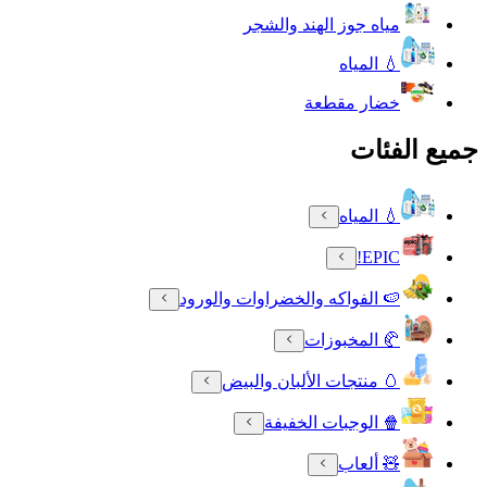
مياه جوز الهند والشجر
💧 المياه
خضار مقطعة
جميع الفئات
💧 المياه
EPIC!
🍉 الفواكه والخضراوات والورود
🥐 المخبوزات
🥚 منتجات الألبان والبيض
🍿 الوجبات الخفيفة
🧸 ألعاب