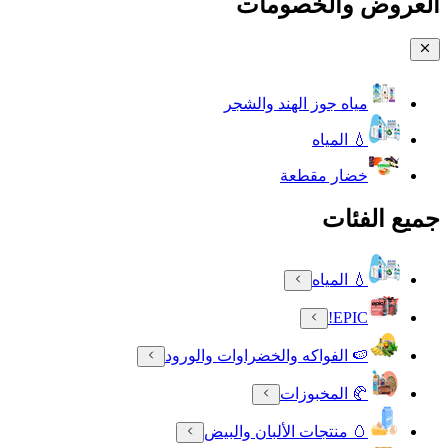
العروض والخصومات
مياه جوز الهند والشجر
💧 المياه
خضار مقطعة
جميع الفئات
💧 المياه
EPIC!
🍉 الفواكه والخضراوات والورود
🥐 المخبوزات
🥚 منتجات الألبان والبيض