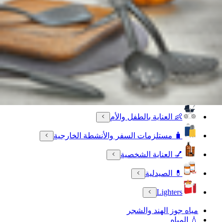
🐾 مستلزمات الحيوانات الأليفة
🧴 العناية بالجمال والعطورات
🔌 الأجهزة الالكترونية
💳 بطاقات رقمية
🍳 مستلزمات المنزل والمطبخ
🧹 أدوات التنظيف المنزلية
👶 العناية بالطفل والأم
🧳 مستلزمات السفر والأنشطة الخارجية
💅 العناية الشخصية
💊 الصيدلية
Lighters
مياه جوز الهند والشجر
💧 المياه