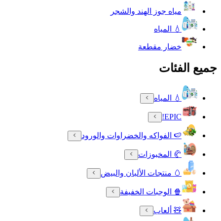
مياه جوز الهند والشجر
💧 المياه
خضار مقطعة
جميع الفئات
💧 المياه
EPIC!
🍉 الفواكه والخضراوات والورود
🥐 المخبوزات
🥚 منتجات الألبان والبيض
🍿 الوجبات الخفيفة
🧸 ألعاب