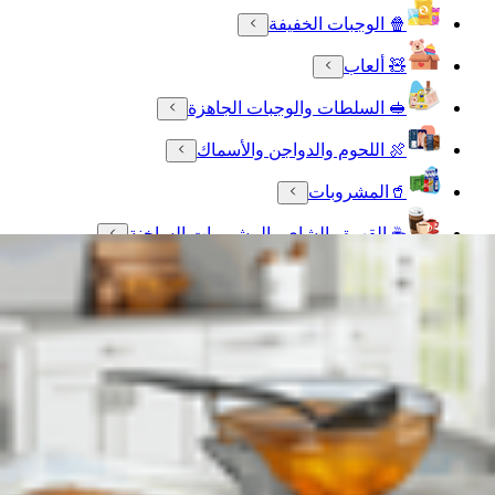
🍿 الوجبات الخفيفة
🧸 ألعاب
🥪 السلطات والوجبات الجاهزة
🍖 اللحوم والدواجن والأسماك
🥤المشروبات
☕ القهوة والشاي والمشروبات الساخنة
🥫 المنتجات الغذائية
💪 التغذية الرياضية
🌍 مستوردة لك
الصحة واللياقة البدنية
❄️ الأطعمة المجمدة