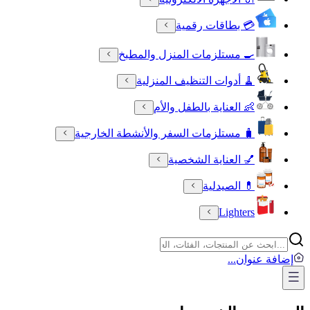
💳 بطاقات رقمية
🍳 مستلزمات المنزل والمطبخ
🧹 أدوات التنظيف المنزلية
👶 العناية بالطفل والأم
🧳 مستلزمات السفر والأنشطة الخارجية
💅 العناية الشخصية
💊 الصيدلية
Lighters
إضافة عنوان
...