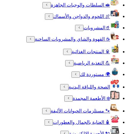
🥪 السلطات والوجبات الجاهزة
🍖 اللحوم والدواجن والأسماك
🥤المشروبات
☕ القهوة والشاي والمشروبات الساخنة
🥫 المنتجات الغذائية
💪 التغذية الرياضية
🌍 مستوردة لك
الصحة واللياقة البدنية
❄️ الأطعمة المجمدة
🐾 مستلزمات الحيوانات الأليفة
🧴 العناية بالجمال والعطورات
🔌 الأجهزة الالكترونية