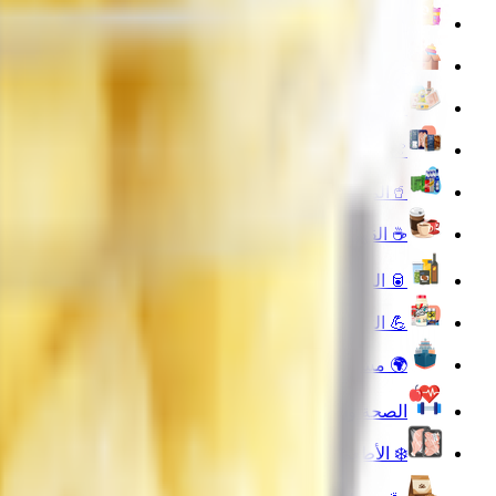
🍿 الوجبات الخفيفة
🧸 ألعاب
🥪 السلطات والوجبات الجاهزة
🍖 اللحوم والدواجن والأسماك
🥤المشروبات
☕ القهوة والشاي والمشروبات الساخنة
🥫 المنتجات الغذائية
💪 التغذية الرياضية
🌍 مستوردة لك
الصحة واللياقة البدنية
❄️ الأطعمة المجمدة