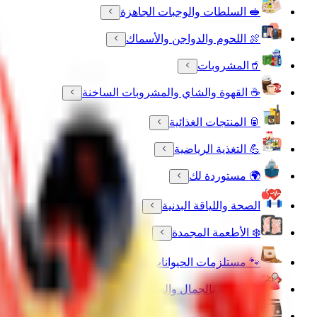
🥪 السلطات والوجبات الجاهزة
🍖 اللحوم والدواجن والأسماك
🥤المشروبات
☕ القهوة والشاي والمشروبات الساخنة
🥫 المنتجات الغذائية
💪 التغذية الرياضية
🌍 مستوردة لك
الصحة واللياقة البدنية
❄️ الأطعمة المجمدة
🐾 مستلزمات الحيوانات الأليفة
🧴 العناية بالجمال والعطورات
🔌 الأجهزة الالكترونية