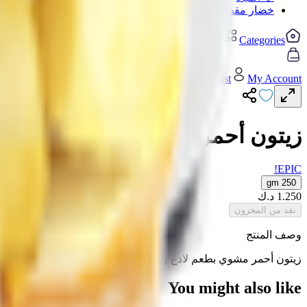
خضار مقطعة
Home
Categories
Cart
My List
My Account
زيتون أحمر مشوي بطعم لاذع وقوي - 250
EPIC!
250 gm
1.250
د.ك
نفد من المخزون
وصف المنتج
زيتون أحمر مشوي بطعم لاذع وقوي - 250 جم
You might also like