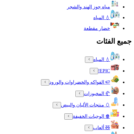
مياه جوز الهند والشجر
💧 المياه
خضار مقطعة
جميع الفئات
💧 المياه
EPIC!
🍉 الفواكه والخضراوات والورود
🥐 المخبوزات
🥚 منتجات الألبان والبيض
🍿 الوجبات الخفيفة
🧸 ألعاب