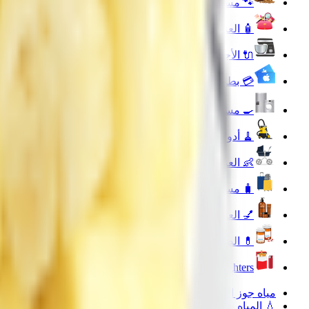
🐾 مستلزمات الحيوانات الأليفة
🧴 العناية بالجمال والعطورات
🔌 الأجهزة الالكترونية
💳 بطاقات رقمية
🍳 مستلزمات المنزل والمطبخ
🧹 أدوات التنظيف المنزلية
👶 العناية بالطفل والأم
🧳 مستلزمات السفر والأنشطة الخارجية
💅 العناية الشخصية
💊 الصيدلية
Lighters
مياه جوز الهند والشجر
💧 المياه