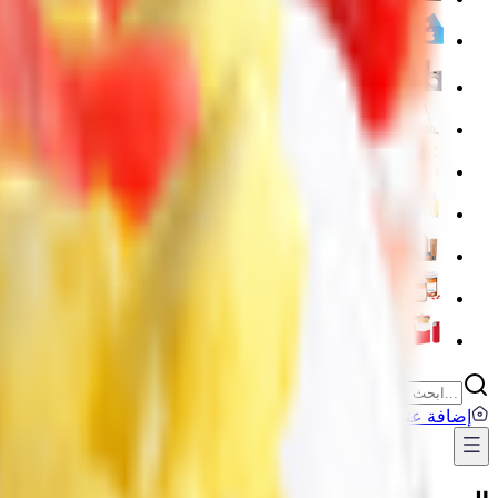
💳 بطاقات رقمية
🍳 مستلزمات المنزل والمطبخ
🧹 أدوات التنظيف المنزلية
👶 العناية بالطفل والأم
🧳 مستلزمات السفر والأنشطة الخارجية
💅 العناية الشخصية
💊 الصيدلية
Lighters
إضافة عنوان
...