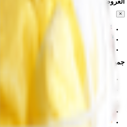
العروض والخصومات
مياه جوز الهند والشجر
💧 المياه
خضار مقطعة
جميع الفئات
💧 المياه
EPIC!
🍉 الفواكه والخضراوات والورود
🥐 المخبوزات
🥚 منتجات الألبان والبيض