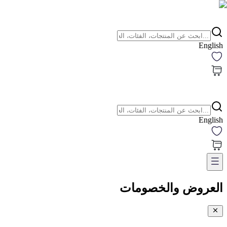
English
English
العروض والخصومات