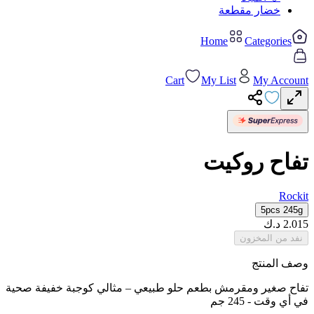
خضار مقطعة
Home
Categories
Cart
My List
My Account
تفاح روكيت
Rockit
5pcs 245g
2.015
د.ك
نفد من المخزون
وصف المنتج
تفاح صغير ومقرمش بطعم حلو طبيعي – مثالي كوجبة خفيفة صحية
في أي وقت - 245 جم