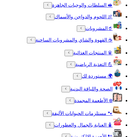
🥪 السلطات والوجبات الجاهزة
🍖 اللحوم والدواجن والأسماك
🥤المشروبات
☕ القهوة والشاي والمشروبات الساخنة
🥫 المنتجات الغذائية
💪 التغذية الرياضية
🌍 مستوردة لك
الصحة واللياقة البدنية
❄️ الأطعمة المجمدة
🐾 مستلزمات الحيوانات الأليفة
🧴 العناية بالجمال والعطورات
🔌 الأجهزة الالكترونية