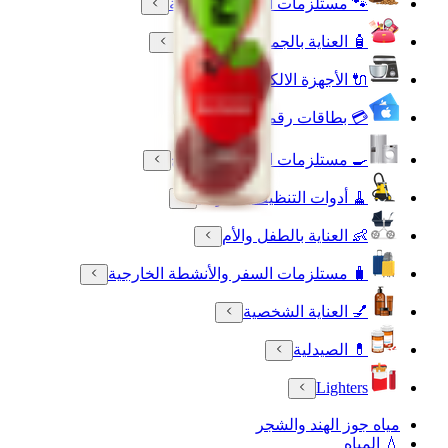
🐾 مستلزمات الحيوانات الأليفة
🧴 العناية بالجمال والعطورات
🔌 الأجهزة الالكترونية
💳 بطاقات رقمية
🍳 مستلزمات المنزل والمطبخ
🧹 أدوات التنظيف المنزلية
👶 العناية بالطفل والأم
🧳 مستلزمات السفر والأنشطة الخارجية
💅 العناية الشخصية
💊 الصيدلية
Lighters
مياه جوز الهند والشجر
💧 المياه