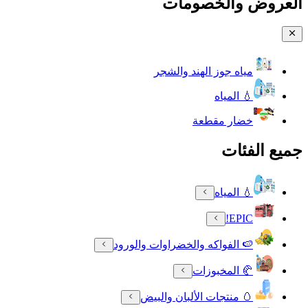
العروض والخصومات
مياه جوز الهند والشجر
💧 المياه
خضار مقطعة
جميع الفئات
💧 المياه
EPIC!
🍉 الفواكه والخضراوات والورود
🥐 المخبوزات
🥚 منتجات الألبان والبيض