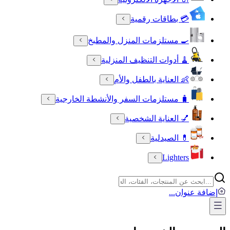
💳 بطاقات رقمية
🍳 مستلزمات المنزل والمطبخ
🧹 أدوات التنظيف المنزلية
👶 العناية بالطفل والأم
🧳 مستلزمات السفر والأنشطة الخارجية
💅 العناية الشخصية
💊 الصيدلية
Lighters
إضافة عنوان
...