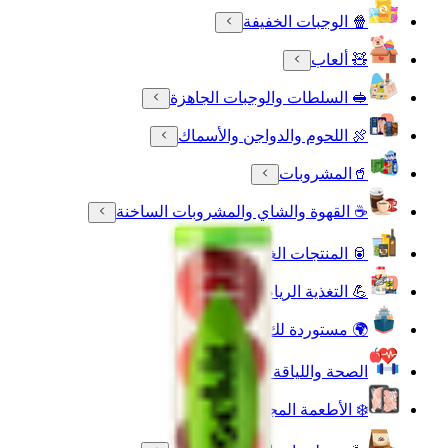
🍿 الوجبات الخفيفة
🧸 ألعاب
🥪 السلطات والوجبات الجاهزة
🍖 اللحوم والدواجن والأسماك
🥤المشروبات
☕ القهوة والشاي والمشروبات الساخنة
🥫 المنتجات الغذائية
💪 التغذية الرياضية
🌍 مستوردة لك
الصحة واللياقة البدنية
❄️ الأطعمة المجمدة