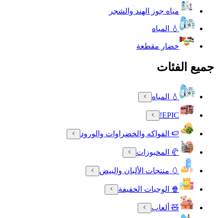
مياه جوز الهند والشجر
💧 المياه
خضار مقطعة
جميع الفئات
💧 المياه
EPIC!
🍉 الفواكه والخضراوات والورود
🥐 المخبوزات
🥚 منتجات الألبان والبيض
🍿 الوجبات الخفيفة
🧸 ألعاب