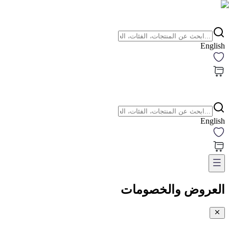
English
English
العروض والخصومات