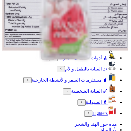
🐾 مستلزمات الحيوانات الأليفة
🧴 العناية بالجمال والعطورات
🔌 الأجهزة الالكترونية
💳 بطاقات رقمية
🍳 مستلزمات المنزل والمطبخ
🧹 أدوات التنظيف المنزلية
👶 العناية بالطفل والأم
🧳 مستلزمات السفر والأنشطة الخارجية
💅 العناية الشخصية
💊 الصيدلية
Lighters
مياه جوز الهند والشجر
💧 المياه