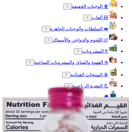
🍿 الوجبات الخفيفة
🧸 ألعاب
🥪 السلطات والوجبات الجاهزة
🍖 اللحوم والدواجن والأسماك
🥤المشروبات
☕ القهوة والشاي والمشروبات الساخنة
🥫 المنتجات الغذائية
💪 التغذية الرياضية
🌍 مستوردة لك
الصحة واللياقة البدنية
❄️ الأطعمة المجمدة