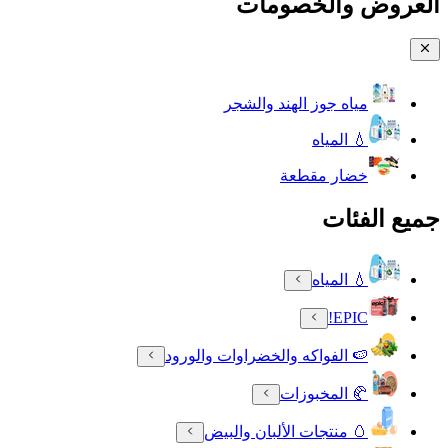
العروض والخصومات
مياه جوز الهند والشجر
💧 المياه
خضار مقطعة
جميع الفئات
💧 المياه
EPIC!
🍉 الفواكه والخضراوات والورود
🥐 المخبوزات
🥚 منتجات الألبان والبيض