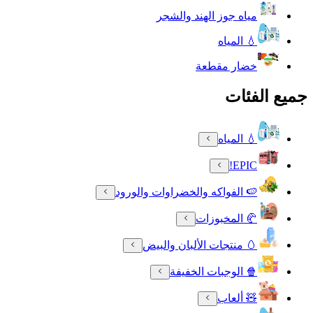
مياه جوز الهند والشجر
💧 المياه
خضار مقطعة
جميع الفئات
💧 المياه
EPIC!
🍉 الفواكه والخضراوات والورود
🥐 المخبوزات
🥚 منتجات الألبان والبيض
🍿 الوجبات الخفيفة
🧸 ألعاب