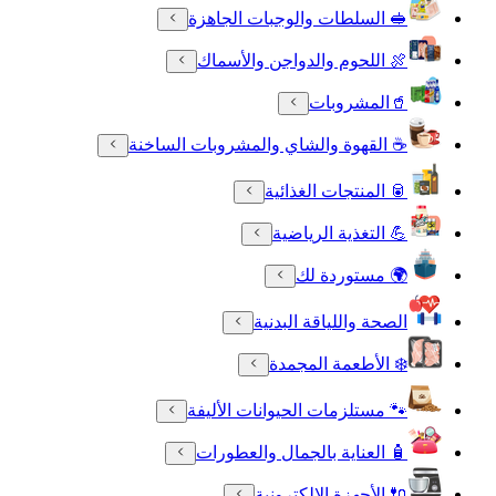
🥪 السلطات والوجبات الجاهزة
🍖 اللحوم والدواجن والأسماك
🥤المشروبات
☕ القهوة والشاي والمشروبات الساخنة
🥫 المنتجات الغذائية
💪 التغذية الرياضية
🌍 مستوردة لك
الصحة واللياقة البدنية
❄️ الأطعمة المجمدة
🐾 مستلزمات الحيوانات الأليفة
🧴 العناية بالجمال والعطورات
🔌 الأجهزة الالكترونية