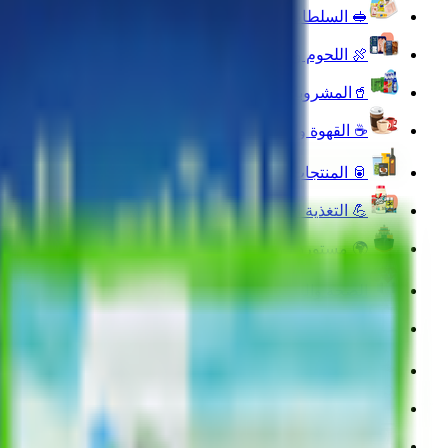
🥪 السلطات والوجبات الجاهزة
🍖 اللحوم والدواجن والأسماك
🥤المشروبات
☕ القهوة والشاي والمشروبات الساخنة
🥫 المنتجات الغذائية
💪 التغذية الرياضية
🌍 مستوردة لك
الصحة واللياقة البدنية
❄️ الأطعمة المجمدة
🐾 مستلزمات الحيوانات الأليفة
🧴 العناية بالجمال والعطورات
🔌 الأجهزة الالكترونية