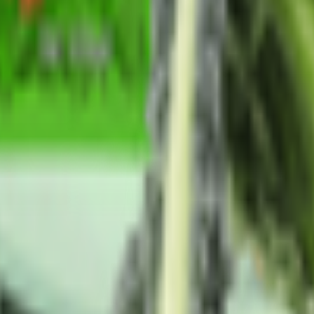
ات المنعشة والخضراوات المغذية ومنتجات الألبان الفاخرة والصلصات ا
خدامات بشكل مثالي لتلبية احتياجاتك في الطهي، وتضفي النكهة والرا