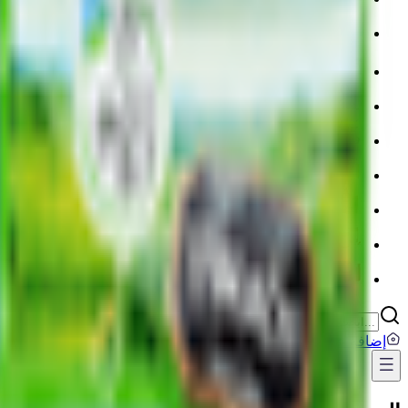
💳 بطاقات رقمية
🍳 مستلزمات المنزل والمطبخ
🧹 أدوات التنظيف المنزلية
👶 العناية بالطفل والأم
🧳 مستلزمات السفر والأنشطة الخارجية
💅 العناية الشخصية
💊 الصيدلية
Lighters
إضافة عنوان
...