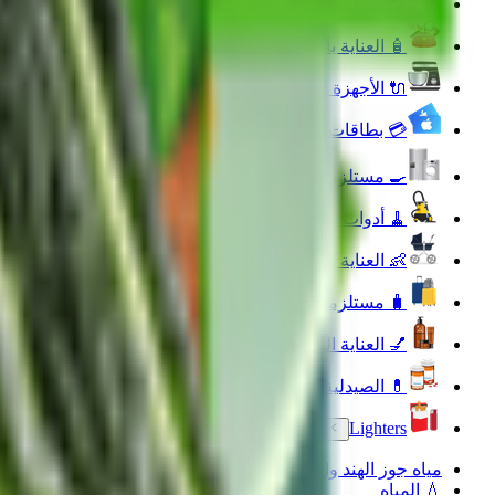
🐾 مستلزمات الحيوانات الأليفة
🧴 العناية بالجمال والعطورات
🔌 الأجهزة الالكترونية
💳 بطاقات رقمية
🍳 مستلزمات المنزل والمطبخ
🧹 أدوات التنظيف المنزلية
👶 العناية بالطفل والأم
🧳 مستلزمات السفر والأنشطة الخارجية
💅 العناية الشخصية
💊 الصيدلية
Lighters
مياه جوز الهند والشجر
💧 المياه