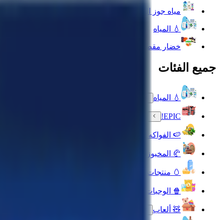
مياه جوز الهند والشجر
💧 المياه
خضار مقطعة
جميع الفئات
💧 المياه
EPIC!
🍉 الفواكه والخضراوات والورود
🥐 المخبوزات
🥚 منتجات الألبان والبيض
🍿 الوجبات الخفيفة
🧸 ألعاب