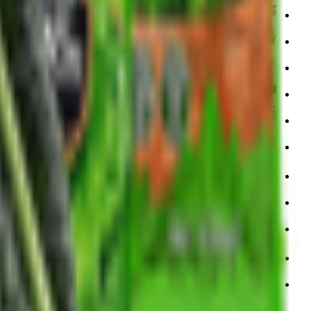
🍿 الوجبات الخفيفة
🧸 ألعاب
🥪 السلطات والوجبات الجاهزة
🍖 اللحوم والدواجن والأسماك
🥤المشروبات
☕ القهوة والشاي والمشروبات الساخنة
🥫 المنتجات الغذائية
💪 التغذية الرياضية
🌍 مستوردة لك
الصحة واللياقة البدنية
❄️ الأطعمة المجمدة