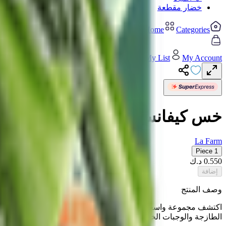
خضار مقطعة
Home
Categories
Cart
My List
My Account
خس كيفانس 09 لولو بيوندا أخضر الشكل من لا فارم
La Farm
1 Piece
0.550
د.ك
إضافة
وصف المنتج
اكتشف مجموعة واسعة من المنتجات عالية الجودة، بما في ذلك المشروب
الطازجة والوجبات الخفيفة الصحية. صُنعت هذه العناصر متعددة الاست