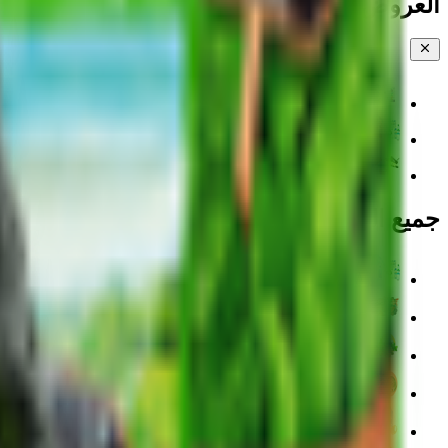
العروض والخصومات
مياه جوز الهند والشجر
💧 المياه
خضار مقطعة
جميع الفئات
💧 المياه
EPIC!
🍉 الفواكه والخضراوات والورود
🥐 المخبوزات
🥚 منتجات الألبان والبيض