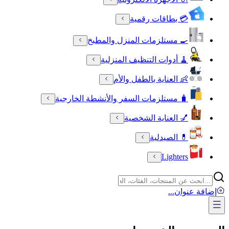
💳 بطاقات رقمية
🍳 مستلزمات المنزل والمطبخ
🧹 أدوات التنظيف المنزلية
👶 العناية بالطفل والأم
🧳 مستلزمات السفر والأنشطة الخارجية
💅 العناية الشخصية
💊 الصيدلية
Lighters
إضافة عنوان
...