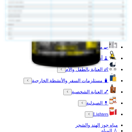
🐾 مستلزمات الحيوانات الأليفة
🧴 العناية بالجمال والعطورات
🔌 الأجهزة الالكترونية
💳 بطاقات رقمية
🍳 مستلزمات المنزل والمطبخ
🧹 أدوات التنظيف المنزلية
👶 العناية بالطفل والأم
🧳 مستلزمات السفر والأنشطة الخارجية
💅 العناية الشخصية
💊 الصيدلية
Lighters
مياه جوز الهند والشجر
💧 المياه