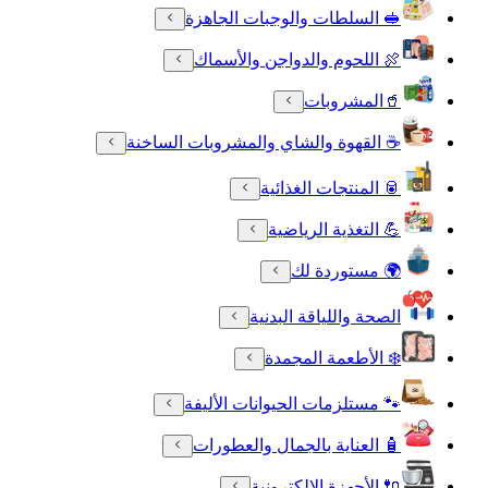
🥪 السلطات والوجبات الجاهزة
🍖 اللحوم والدواجن والأسماك
🥤المشروبات
☕ القهوة والشاي والمشروبات الساخنة
🥫 المنتجات الغذائية
💪 التغذية الرياضية
🌍 مستوردة لك
الصحة واللياقة البدنية
❄️ الأطعمة المجمدة
🐾 مستلزمات الحيوانات الأليفة
🧴 العناية بالجمال والعطورات
🔌 الأجهزة الالكترونية