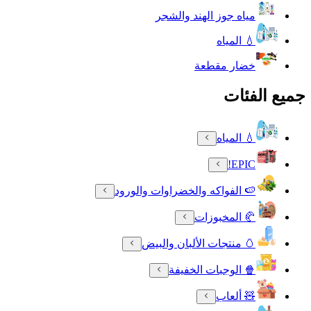
مياه جوز الهند والشجر
💧 المياه
خضار مقطعة
جميع الفئات
💧 المياه
EPIC!
🍉 الفواكه والخضراوات والورود
🥐 المخبوزات
🥚 منتجات الألبان والبيض
🍿 الوجبات الخفيفة
🧸 ألعاب