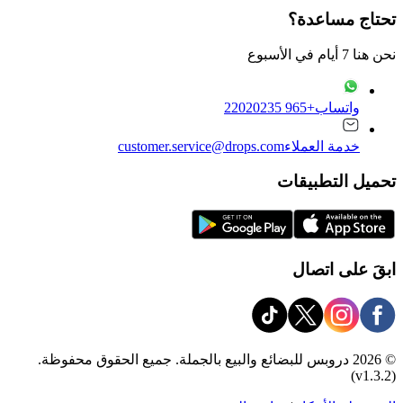
تحتاج مساعدة؟
نحن هنا 7 أيام في الأسبوع
واتساب
+965 22020235
خدمة العملاء
customer.service@drops.com
تحميل التطبيقات
ابقَ على اتصال
© 2026 دروبس للبضائع والبيع بالجملة. جميع الحقوق محفوظة.
(v1.3.2)