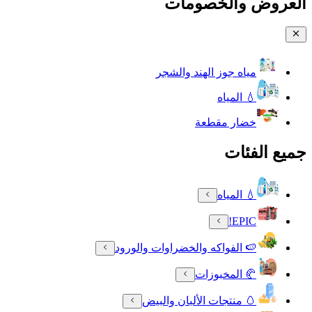
العروض والخصومات
مياه جوز الهند والشجر
💧 المياه
خضار مقطعة
جميع الفئات
💧 المياه
EPIC!
🍉 الفواكه والخضراوات والورود
🥐 المخبوزات
🥚 منتجات الألبان والبيض