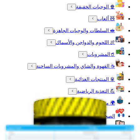
🍿 الوجبات الخفيفة
🧸 ألعاب
🥪 السلطات والوجبات الجاهزة
🍖 اللحوم والدواجن والأسماك
🥤المشروبات
☕ القهوة والشاي والمشروبات الساخنة
🥫 المنتجات الغذائية
💪 التغذية الرياضية
🌍 مستوردة لك
الصحة واللياقة البدنية
❄️ الأطعمة المجمدة