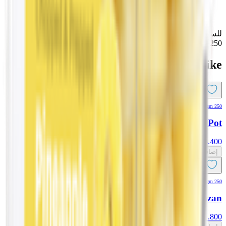
المانجا غنية بالفيتامينات والمعادن ومضادات الأكسدة، وقد ارتبطت
بالعديد من الفوائد الصحية، بما في ذلك الآثار المحتملة المضادة
للسرطان، وكذلك تحسين المناعة وصحة الجهاز الهضمي والعين -
250 جم
You might also like
250 gm
EPIC! 3 Berry Pot
3.400
د.ك
إضافة
250 gm
EPIC! Smoked Turkey By Khazan
1.800
د.ك