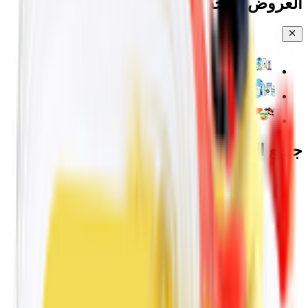
العروض والخصومات
مياه جوز الهند والشجر
💧 المياه
خضار مقطعة
جميع الفئات
💧 المياه
EPIC!
🍉 الفواكه والخضراوات والورود
🥐 المخبوزات
🥚 منتجات الألبان والبيض