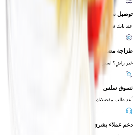
توصيل سريع
عند بابك في أقل من ساعتين
طزاجة مضمونة
غير راضٍ؟ استرد كامل المبلغ
تسوق سلس
أعد طلب مفضلاتك بنقرة واحدة
دعم عملاء بشري