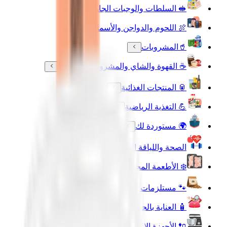
🥪 السلطات والوجبات الجاهزة
🍖 اللحوم والدواجن والأسماك
🥤المشروبات
☕ القهوة والشاي والمشروبات الساخنة
🥫 المنتجات الغذائية
💪 التغذية الرياضية
🌍 مستوردة لك
الصحة واللياقة البدنية
❄️ الأطعمة المجمدة
🐾 مستلزمات الحيوانات الأليفة
🧴 العناية بالجمال والعطورات
🔌 الأجهزة الالكترونية