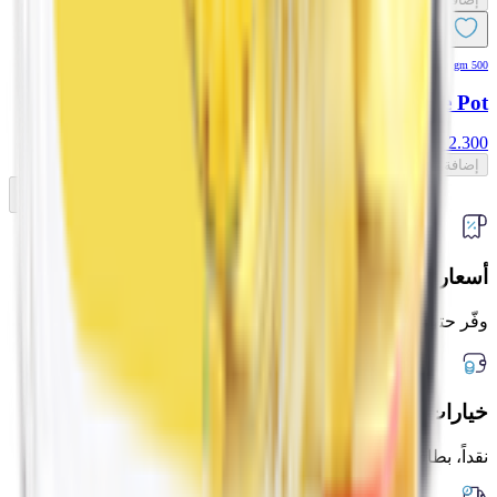
500 gm
EPIC! Pineapple Pot
2.300
د.ك
إضافة
Previous slide
Next slide
أسعار أقل دائماً
وفّر حتى 20% كل يوم
خيارات دفع مرنة
نقداً، بطاقة، أو محافظ رقمية