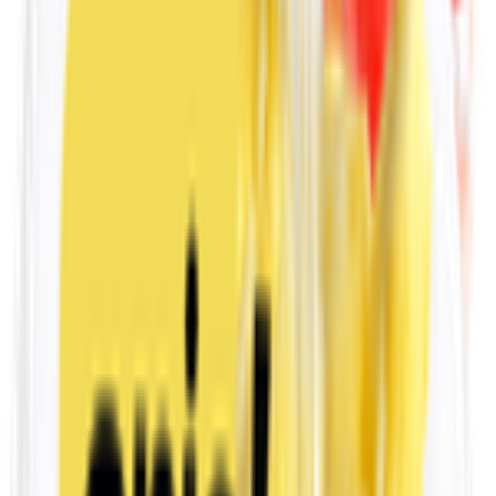
🍿 الوجبات الخفيفة
🧸 ألعاب
🥪 السلطات والوجبات الجاهزة
🍖 اللحوم والدواجن والأسماك
🥤المشروبات
☕ القهوة والشاي والمشروبات الساخنة
🥫 المنتجات الغذائية
💪 التغذية الرياضية
🌍 مستوردة لك
الصحة واللياقة البدنية
❄️ الأطعمة المجمدة