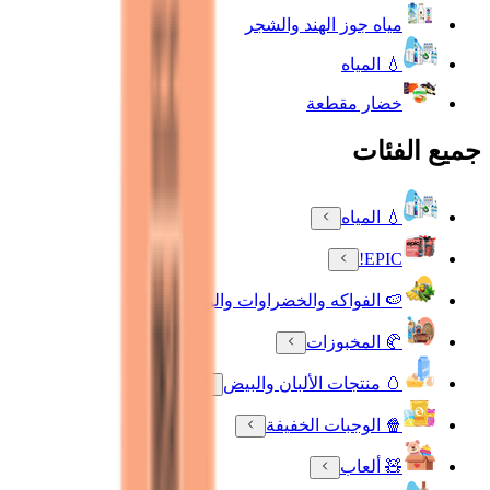
مياه جوز الهند والشجر
💧 المياه
خضار مقطعة
جميع الفئات
💧 المياه
EPIC!
🍉 الفواكه والخضراوات والورود
🥐 المخبوزات
🥚 منتجات الألبان والبيض
🍿 الوجبات الخفيفة
🧸 ألعاب