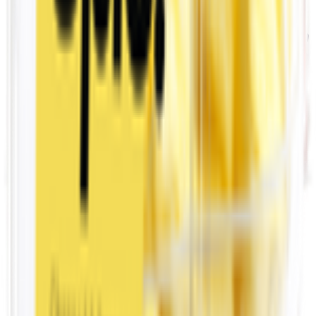
خضار مقطعة
Home
Categories
Cart
My List
My Account
Next slide
Previous slide
Next slide
Previous slide
ألفانسو مانجا من إبك!
EPIC!
250 gm
0.000
د.ك
إضافة
وصف المنتج