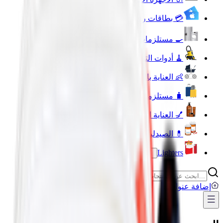
💳 بطاقات رقمية
🍳 مستلزمات المنزل والمطبخ
🧹 أدوات التنظيف المنزلية
👶 العناية بالطفل والأم
🧳 مستلزمات السفر والأنشطة الخارجية
💅 العناية الشخصية
💊 الصيدلية
Lighters
إضافة عنوان
...