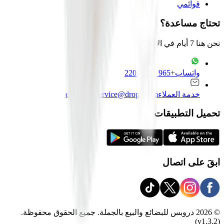
قوائمي
تحتاج مساعدة؟
نحن هنا 7 أيام في الأسبوع
واتساب
+965 22020235
خدمة العملاء
customer.service@drops.com
تحميل التطبيقات
ابقَ على اتصال
© 2026 دروبس للبضائع والبيع بالجملة. جميع الحقوق محفوظة.
(v1.3.2)