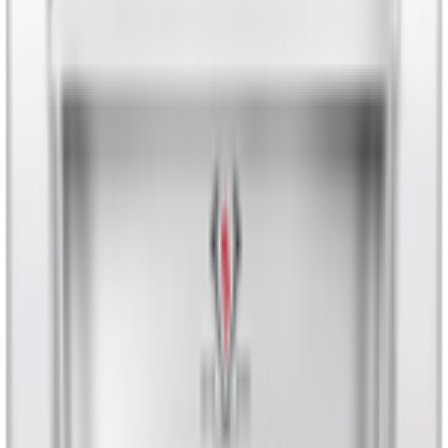
🐾 مستلزمات الحيوانات الأليفة
🧴 العناية بالجمال والعطورات
🔌 الأجهزة الالكترونية
💳 بطاقات رقمية
🍳 مستلزمات المنزل والمطبخ
🧹 أدوات التنظيف المنزلية
👶 العناية بالطفل والأم
🧳 مستلزمات السفر والأنشطة الخارجية
💅 العناية الشخصية
💊 الصيدلية
Lighters
مياه جوز الهند والشجر
💧 المياه