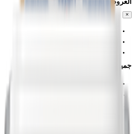
العروض والخصومات
مياه جوز الهند والشجر
💧 المياه
خضار مقطعة
جميع الفئات
💧 المياه
EPIC!
🍉 الفواكه والخضراوات والورود
🥐 المخبوزات
🥚 منتجات الألبان والبيض