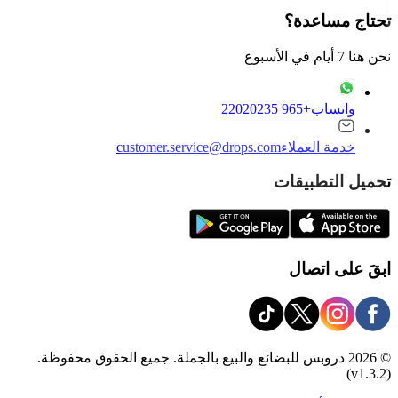
تحتاج مساعدة؟
نحن هنا 7 أيام في الأسبوع
واتساب
+965 22020235
خدمة العملاء
customer.service@drops.com
تحميل التطبيقات
ابقَ على اتصال
© 2026 دروبس للبضائع والبيع بالجملة. جميع الحقوق محفوظة.
(v1.3.2)