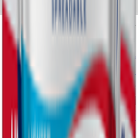
وصف المنتج
رذاذ الطبخ من لورباك رفيقك المثالي للحصول على لمسة نهائية
ذهبية لامعة لأطباقك. مزيج من زبدة لورباك والزيت النباتي يعطي
تغطية متساوية تماما - 200 مل
You might also like
33% OFF
3 x 100 gm
Lurpak Butter
1.300
د.ك
1.950
إضافة
100gm
Lurpak Soft Unsalted Butter
0.500
د.ك