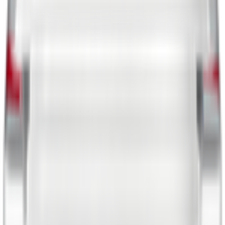
🍿 الوجبات الخفيفة
🧸 ألعاب
🥪 السلطات والوجبات الجاهزة
🍖 اللحوم والدواجن والأسماك
🥤المشروبات
☕ القهوة والشاي والمشروبات الساخنة
🥫 المنتجات الغذائية
💪 التغذية الرياضية
🌍 مستوردة لك
الصحة واللياقة البدنية
❄️ الأطعمة المجمدة