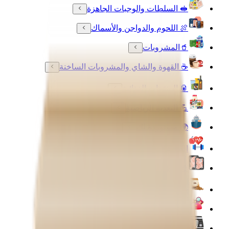
🥪 السلطات والوجبات الجاهزة
🍖 اللحوم والدواجن والأسماك
🥤المشروبات
☕ القهوة والشاي والمشروبات الساخنة
🥫 المنتجات الغذائية
💪 التغذية الرياضية
🌍 مستوردة لك
الصحة واللياقة البدنية
❄️ الأطعمة المجمدة
🐾 مستلزمات الحيوانات الأليفة
🧴 العناية بالجمال والعطورات
🔌 الأجهزة الالكترونية