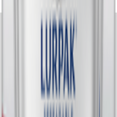
خضار مقطعة
Home
Categories
Cart
My List
My Account
13% OFF
Next slide
Previous slide
Next slide
Previous slide
بخاخ الطبخ من لورباك
Lurpak
200 ml
1.480
د.ك
1.700
إضافة