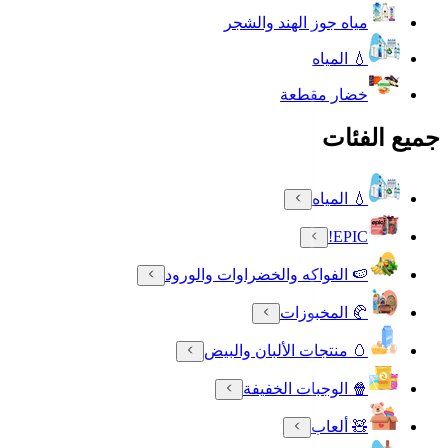
مياه جوز الهند والشجر
💧 المياه
خضار مقطعة
جميع الفئات
💧 المياه
EPIC!
🍉 الفواكه والخضراوات والورود
🥐 المخبوزات
🥚 منتجات الألبان والبيض
🍿 الوجبات الخفيفة
🧸 ألعاب