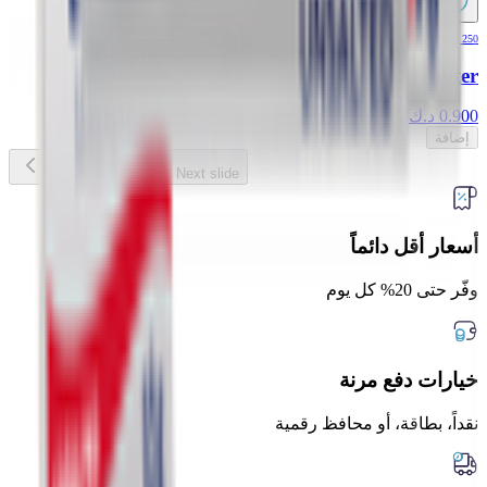
250 gm
Lurpak Lighter Unsalted Spreadable Butter
0.900
د.ك
إضافة
Previous slide
Next slide
أسعار أقل دائماً
وفّر حتى 20% كل يوم
خيارات دفع مرنة
نقداً، بطاقة، أو محافظ رقمية