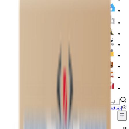
💳 بطاقات رقمية
🍳 مستلزمات المنزل والمطبخ
🧹 أدوات التنظيف المنزلية
👶 العناية بالطفل والأم
🧳 مستلزمات السفر والأنشطة الخارجية
💅 العناية الشخصية
💊 الصيدلية
Lighters
إضافة عنوان
...