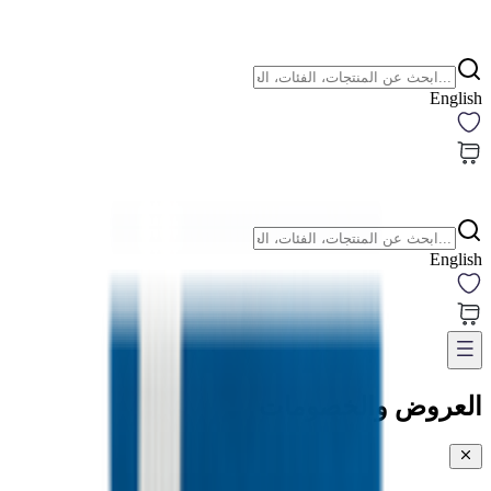
English
English
العروض والخصومات